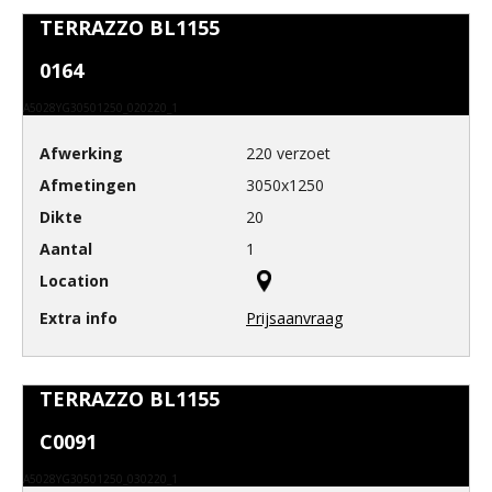
TERRAZZO BL1155
0164
A5028YG30501250_020220_1
220 verzoet
3050x1250
20
1
Prijsaanvraag
TERRAZZO BL1155
C0091
A5028YG30501250_030220_1