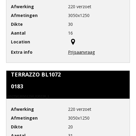
220 verzoet
3050x1250
30
16
Prijsaanvraag
TERRAZZO BL1072
0183
A5027YG30501250_020220_1
220 verzoet
3050x1250
20
31