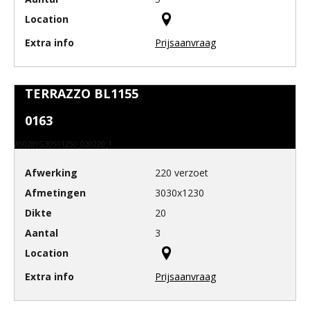
Prijsaanvraag
TERRAZZO BL1155
0163
A5028YG30501250_020220_1
220 verzoet
3030x1230
20
3
Prijsaanvraag