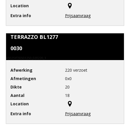
Prijsaanvraag
TERRAZZO BL1277
0030
A5025YT30501250_020220_1
220 verzoet
0x0
20
18
Prijsaanvraag