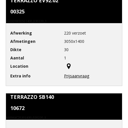
TERRAZZO EV92.02
00325
A5000YW30501400_030220_1
220 verzoet
3050x1400
30
1
Prijsaanvraag
TERRAZZO SB140
10672
A5006YC25301430_020220_1