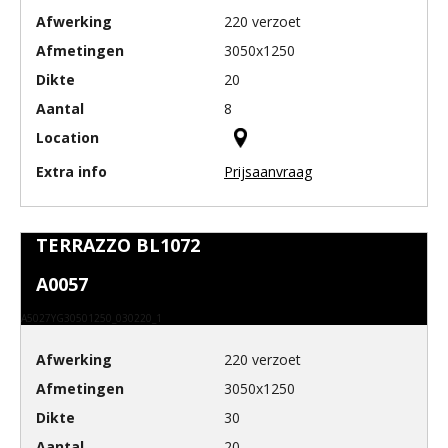
220 verzoet
3050x1250
20
8
Prijsaanvraag
TERRAZZO BL1072
A0057
A5027YG30501250_030220_1
220 verzoet
3050x1250
30
20