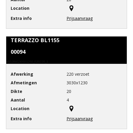
Prijsaanvraag
TERRAZZO BL1155
00094
A5028YG30501250_020220_1
220 verzoet
3030x1230
20
4
Prijsaanvraag