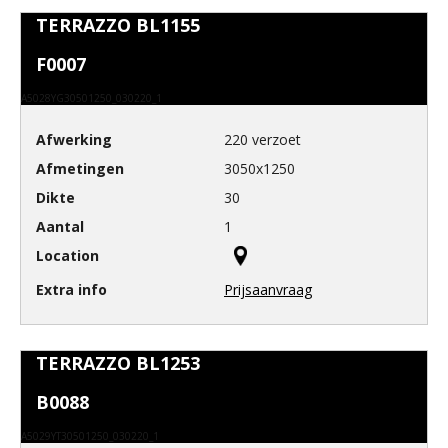
TERRAZZO BL1155
F0007
A5028YG30501250_030220_1
220 verzoet
3050x1250
30
1
Prijsaanvraag
TERRAZZO BL1253
B0088
A5029YT30501250_030220_1