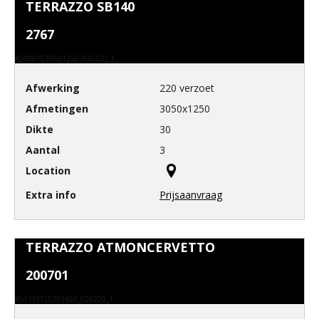
TERRAZZO SB140
2767
A5006YC30501250_030220_1
220 verzoet
3050x1250
30
3
Prijsaanvraag
TERRAZZO ATMONCERVETTO
200701
A5015YT25301430_020220_1