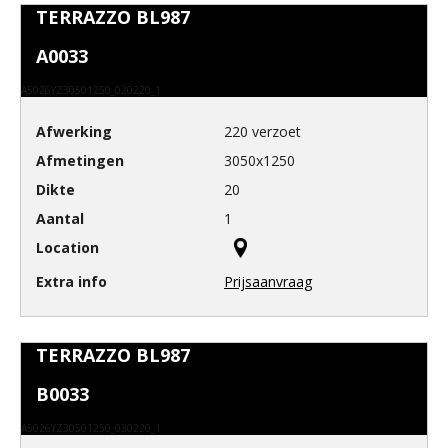
TERRAZZO BL987
A0033
A5026YZ30501250_020220_1
220 verzoet
3050x1250
20
1
Prijsaanvraag
TERRAZZO BL987
B0033
A5026YZ30501250_030220_1