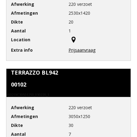
220 verzoet
2530x1420
20
1
Prijsaanvraag
TERRAZZO BL942
00102
A5021YC30501250_030220_1
220 verzoet
3050x1250
30
7