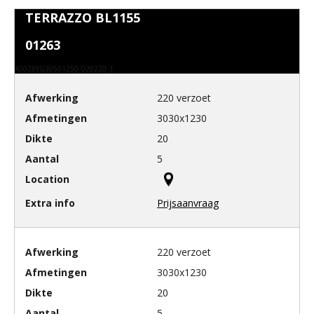
TERRAZZO BL1155
01263
A5028YG30501250_020220_1
220 verzoet
3030x1230
20
5
Prijsaanvraag
220 verzoet
3030x1230
20
5